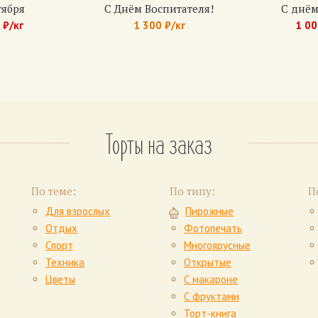
тября
С Днём Воспитателя!
С днём
ты: банан, киви;
 ₽/кг
1 300 ₽/кг
1 00
ные фрукты: клубника, вишня;
 1095
Арт.: 1194
Арт.
анные фрукты: ананас, персик.
олее 2 фруктов.
вый
дование белого и шоколадного.
Торты на заказ
тых сливок классический или шоколадный.
пельсиновый джем.
По теме:
По типу:
П
-песочные (6 коржей)
Для взрослых
Пирожные
ый, с вареной сгущенкой, с шоколадным кремом.
Отдых
Фотопечать
ишня, банан, клубника.
Спорт
Многоярусные
Техника
Открытые
Цветы
С макароне
С фруктами
Торт-книга