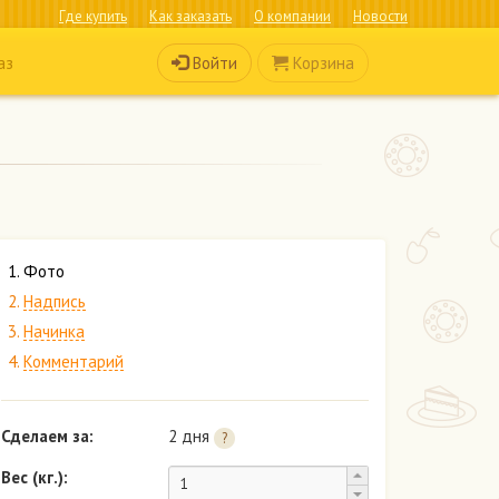
Где купить
Как заказать
О компании
Новости
Войти
Корзина
аз
Фото
Надпись
Начинка
Комментарий
Сделаем за:
2 дня
?
Вес (кг.):