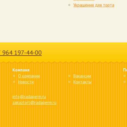
Украшения для торта
7 964 197-44-00
Компаня
П
О компании
Вакансии
Новости
Контакты
info@radaperm.ru
zakaztort@radaperm.ru