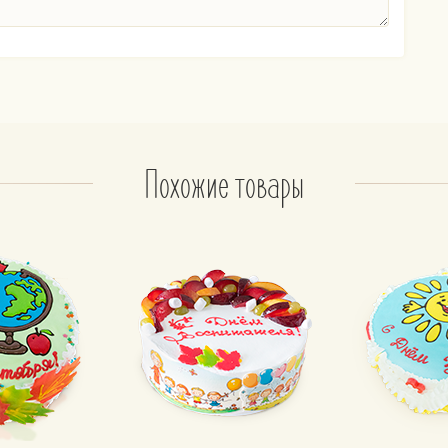
альжи»
.
ым сгущенным молоком и взбитыми сливками.
фруктов (кураги или чернослива).
ладный
Похожие товары
ладный пропитан сиропом с ромом.
ный на основе масла, либо на основе сливок.
адной глазурью.
сочные торты
вые-песочные коржи.
ый.
 торт
дование белого и шоколадного.
тых сливок классический или шоколадный.