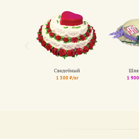
По желанию: о
Фруктовый
Бисквит: чере
Крем: из взби
Начинка:
– свежие фрук
– свежемороже
– консервиров
На выбор, не б
Свадебный
Шля
По желанию: о
1 300 ₽/кг
1 900
Арт.: 286
Арт.:
Апельсино
Бисквит: чере
Крем: из взби
Прослойка — а
Медовик
Коржи: медово