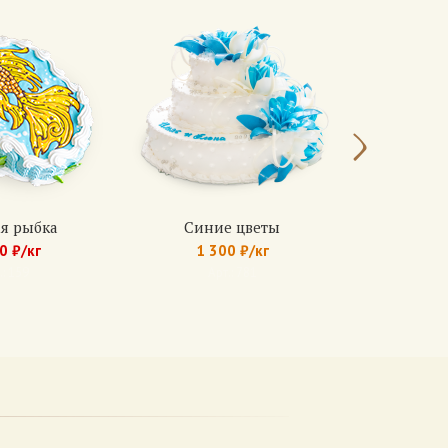
я рыбка
Синие цветы
Бенто-то
0 ₽/кг
1 300 ₽/кг
6
.: 159
Арт.: 781
Ар