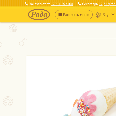
Заказать торт:
+79641974400
Секретарь:
+7(342)253
Раскрыть
меню
Вкус Ж