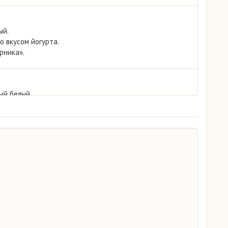
ый.
о вкусом йогурта.
рника».
ый белый.
к.
ая клубника.
ховая
чно-медовые коржи.
крем со вкусом вареной сгущенки.
лейные
й или шоколадный.