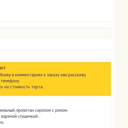
нт
 Укажу в комментариях к заказу или расскажу
 телефону.
ь на стоимость торта.
мельный, пропитан сиропом с ромом.
 вареной сгущенкой..
ис.