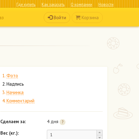
Где купить
Как заказать
О компании
Новости
Войти
Корзина
аз
Фото
Надпись
Начинка
Комментарий
Сделаем за:
4 дня
?
Вес (кг.):