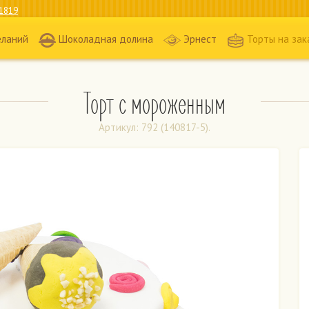
1819
еланий
Шоколадная долина
Эрнест
Торты на зак
Торт с мороженным
Артикул: 792 (140817-5).