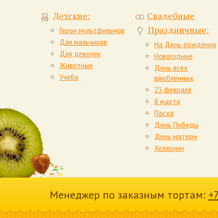
Крем: сметанн
Детские:
Свадебные
По желанию: в
Праздничные:
Герои мультфильмов
Для мальчиков
На День рождения
Домашние 
Для девочек
Новогодние
Бисквит: белый
Животные
День всех
Крем: из масл
Учёба
влюблённых
шоколадом.
По желанию: г
23 февраля
8 марта
Пасха
Торт с мал
День Победы
Шоколадные б
День матери
+ песочно-мед
Хеллоуин
джема.
Эрнест См
Менеджер по заказным тортам:
+
Бисквит: нежн
Крем: сметанн