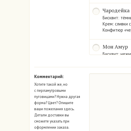
Чародейка
Бисквит: тёмн
Крем: сливки с
Конфитюр «че
Мон Амур
Бисквит: нежн
Крем: из сливо
Начинка: свеж
Комментарий:
Парма оре
Хотите такой же, но
Бисквит: песо
с перламутровыми
Крем: легкий 
пуговицами? Нужна другая
Арахис
.
форма? Цвет? Опишите
ваши пожелания здесь.
Детали доставки вы
Торты суф
сможете указать при
Бисквит: белы
оформлении заказа.