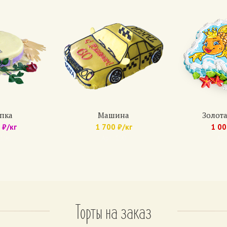
рехи (грецкий орех, арахис, фундук)
 торт
дование белого и шоколадного.
тых сливок классический или шоколадный.
ты: банан, киви;
ные фрукты: клубника, вишня;
анные фрукты: ананас, персик.
олее 2 фруктов.
пка
Машина
Золота
рехи (грецкий орех, арахис, фундук)
 ₽/кг
1 700 ₽/кг
1 00
 196
Арт.: 190
Арт
вый
дование белого и шоколадного.
тых сливок классический или шоколадный.
пельсиновый джем.
Торты на заказ
-песочные (6 коржей)