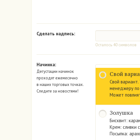
Сделать надпись:
Осталось
40
символов
Начинка:
Дегустации начинок
Свой вариа
проходят ежемесячно
Свой вариант.
в наших торговых точках.
менеджеру по
Следите за новостями!
Может повлият
Золушка
Бисквит: кара
Крем: сливки с
Посыпка: арах