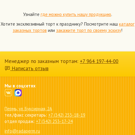
Узнайте
где можно купить нашу продукцию
.
Хотите эксклюзивный торт к празднику? Посмотрите наш
каталог
заказных тортов
или
закажите торт по своему эскизу
!
Менеджер по заказным тортам:
+7 964 197-44-00
Написать отзыв
Мы в соцсетях
Пермь, ул. Буксирная, 2А
тел./факс секретарь:
+7 (342) 253-18-19
отдел продаж:
+7 (342) 253-17-24
info@radaperm.ru