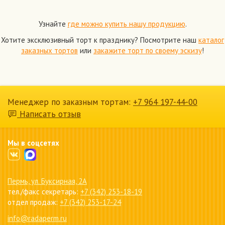
Узнайте
где можно купить нашу продукцию
.
Хотите эксклюзивный торт к празднику? Посмотрите наш
каталог
заказных тортов
или
закажите торт по своему эскизу
!
Менеджер по заказным тортам:
+7 964 197-44-00
Написать отзыв
Мы в соцсетях
Пермь, ул. Буксирная, 2А
тел./факс секретарь:
+7 (342) 253-18-19
отдел продаж:
+7 (342) 253-17-24
info@radaperm.ru