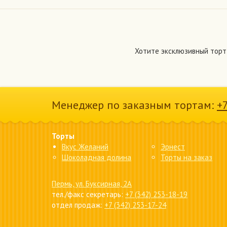
Хотите эксклюзивный торт
Менеджер по заказным тортам:
+
Торты
Вкус Желаний
Эрнест
Шоколадная долина
Торты на заказ
Пермь, ул. Буксирная, 2А
тел./факс секретарь:
+7 (342) 253-18-19
отдел продаж:
+7 (342) 253-17-24