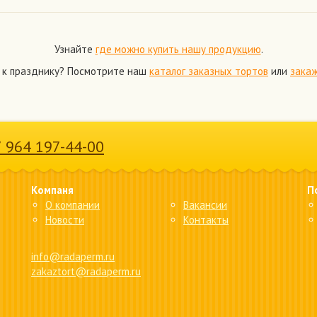
Узнайте
где можно купить нашу продукцию
.
 к празднику? Посмотрите наш
каталог заказных тортов
или
закаж
7 964 197-44-00
Компаня
П
О компании
Вакансии
Новости
Контакты
info@radaperm.ru
zakaztort@radaperm.ru