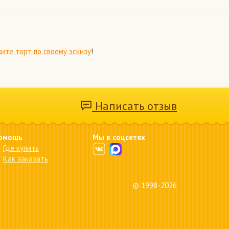
ите торт по своему эскизу
!
Написать отзыв
омощь
Мы в соцсетях
Где купить
Как заказать
© 1998-2026