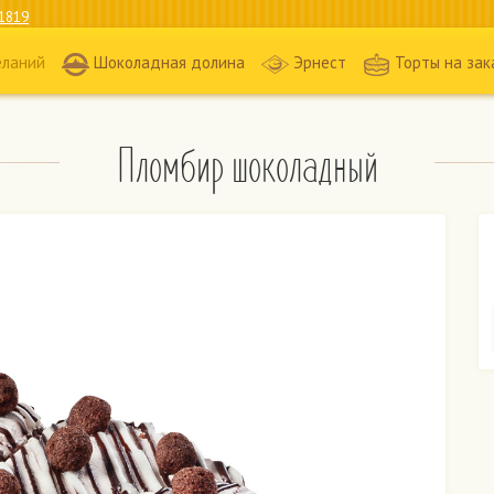
1819
еланий
Шоколадная долина
Эрнест
Торты на зак
Пломбир шоколадный