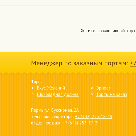
Хотите эксклюзивный торт
Менеджер по заказным тортам:
+
Торты
Вкус Желаний
Эрнест
Шоколадная долина
Торты на заказ
Пермь, ул. Буксирная, 2А
тел./факс секретарь:
+7 (342) 253-18-19
отдел продаж:
+7 (342) 253-17-24