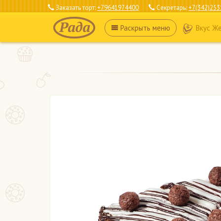
Заказать торт:
+79641974400
Секретарь:
+7(342)253
Раскрыть
меню
Вкус Ж