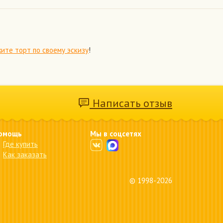
ите торт по своему эскизу
!
Написать отзыв
омощь
Мы в соцсетях
Где купить
Как заказать
© 1998-2026