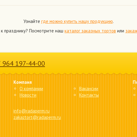
Узнайте
где можно купить нашу продукцию
.
 к празднику? Посмотрите наш
каталог заказных тортов
или
закаж
7 964 197-44-00
Компаня
П
О компании
Вакансии
Новости
Контакты
info@radaperm.ru
zakaztort@radaperm.ru