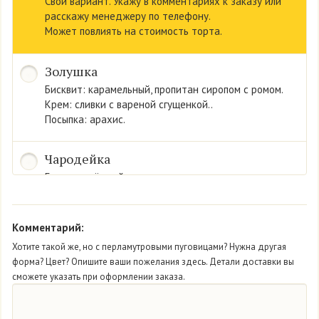
Свой вариант. Укажу в комментариях к заказу или
расскажу менеджеру по телефону.
Может повлиять на стоимость торта.
Золушка
Бисквит: карамельный, пропитан сиропом с ромом.
Крем: сливки с вареной сгущенкой..
Посыпка: арахис.
Чародейка
Бисквит: тёмный.
Крем: сливки со вкусом йогурта.
Конфитюр «черника».
Комментарий:
Мон Амур
Хотите такой же, но с перламутровыми пуговицами? Нужна другая
форма? Цвет? Опишите ваши пожелания здесь. Детали доставки вы
Бисквит: нежный белый.
сможете указать при оформлении заказа.
Крем: из сливок.
Начинка: свежая клубника.