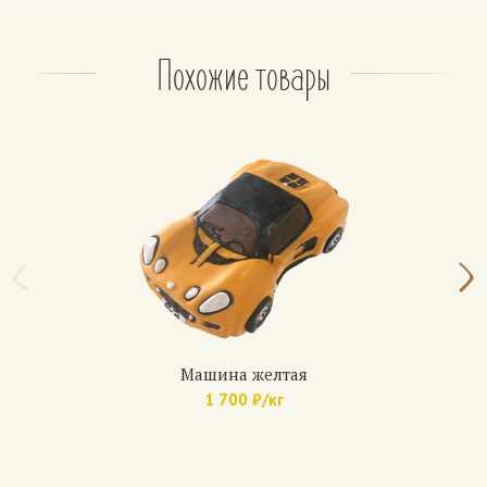
– консервированные фрукты: ананас, персик.
На выбор, не более 2 фруктов.
По желанию: орехи (грецкий орех, арахис, фундук)
Похожие товары
Апельсиновый
Бисквит: чередование белого и шоколадного.
Крем: из взбитых сливок классический или
шоколадный.
Прослойка — апельсиновый джем.
Медовик
Коржи: медово-песочные (6 коржей)
Крем: сметанный, с вареной сгущенкой, с
шоколадным кремом.
По желанию: вишня, банан, клубника.
Машина желтая
1 700 ₽/кг
Домашние торты
Арт.: 306
Бисквит: белый с изюмом, с маком, с грецким
орехом.