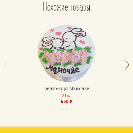
Похожие товары
Апельсиновый
Бисквит: чередование белого и шоколадного.
Крем: из взбитых сливок классический или
шоколадный.
Прослойка — апельсиновый джем.
Медовик
Коржи: медово-песочные (6 коржей)
Крем: сметанный, с вареной сгущенкой, с
шоколадным кремом.
По желанию: вишня, банан, клубника.
Бенто-торт Мамочке
0.5 кг.
Домашние торты
650 ₽
Арт.: 1357
Бисквит: белый с изюмом, с маком, с грецким
орехом.
Крем: из масла или сливок с вареным сгущенным
молоком или шоколадом.