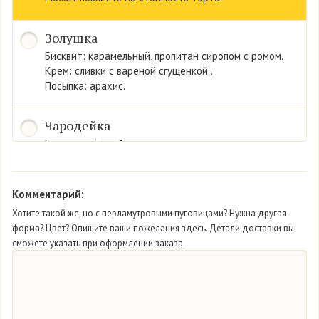
Золушка
Бисквит: карамельный, пропитан сиропом с ромом.
Крем: сливки с вареной сгущенкой..
Посыпка: арахис.
Чародейка
Бисквит: тёмный.
Крем: сливки со вкусом йогурта.
Конфитюр «черника».
Комментарий:
Мон Амур
Хотите такой же, но с перламутровыми пуговицами? Нужна другая
форма? Цвет? Опишите ваши пожелания здесь. Детали доставки вы
Бисквит: нежный белый.
сможете указать при оформлении заказа.
Крем: из сливок.
Начинка: свежая клубника.
Парма ореховая