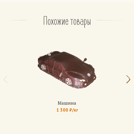
– консервированные фрукты: ананас, персик.
На выбор, не более 2 фруктов.
По желанию: орехи (грецкий орех, арахис, фундук)
Похожие товары
Апельсиновый
Бисквит: чередование белого и шоколадного.
Крем: из взбитых сливок классический или
шоколадный.
Прослойка — апельсиновый джем.
Медовик
Коржи: медово-песочные (6 коржей)
Крем: сметанный, с вареной сгущенкой, с
шоколадным кремом.
По желанию: вишня, банан, клубника.
Машина
1 300 ₽/кг
Домашние торты
Арт.: 266
Бисквит: белый с изюмом, с маком, с грецким
орехом.