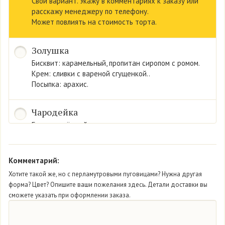
Свой вариант. Укажу в комментариях к заказу или
расскажу менеджеру по телефону.
Может повлиять на стоимость торта.
Золушка
Бисквит: карамельный, пропитан сиропом с ромом.
Крем: сливки с вареной сгущенкой..
Посыпка: арахис.
Чародейка
Бисквит: тёмный.
Крем: сливки со вкусом йогурта.
Конфитюр «черника».
Комментарий:
Мон Амур
Хотите такой же, но с перламутровыми пуговицами? Нужна другая
форма? Цвет? Опишите ваши пожелания здесь. Детали доставки вы
Бисквит: нежный белый.
сможете указать при оформлении заказа.
Крем: из сливок.
Начинка: свежая клубника.