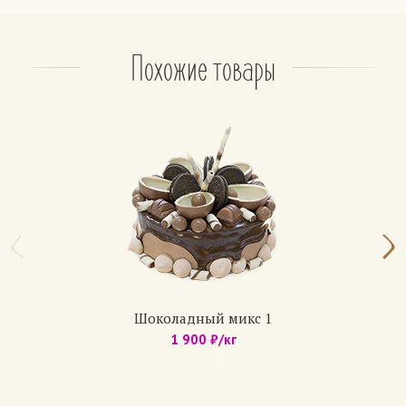
– консервированные фрукты: ананас, персик.
На выбор, не более 2 фруктов.
По желанию: орехи (грецкий орех, арахис, фундук)
Похожие товары
Апельсиновый
Бисквит: чередование белого и шоколадного.
Крем: из взбитых сливок классический или
шоколадный.
Прослойка — апельсиновый джем.
Медовик
Коржи: медово-песочные (6 коржей)
Крем: сметанный, с вареной сгущенкой, с
шоколадным кремом.
По желанию: вишня, банан, клубника.
Шоколадный микс 1
1 900 ₽/кг
Домашние торты
Арт.: 636
Бисквит: белый с изюмом, с маком, с грецким
орехом.