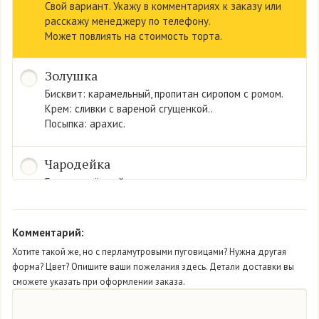
Свой вариант. Укажу в комментариях к заказу или
расскажу менеджеру по телефону.
Может повлиять на стоимость торта.
Золушка
Бисквит: карамельный, пропитан сиропом с ромом.
Крем: сливки с вареной сгущенкой..
Посыпка: арахис.
Чародейка
Бисквит: тёмный.
Крем: сливки со вкусом йогурта.
Конфитюр «черника».
Комментарий:
Мон Амур
Хотите такой же, но с перламутровыми пуговицами? Нужна другая
форма? Цвет? Опишите ваши пожелания здесь. Детали доставки вы
Бисквит: нежный белый.
сможете указать при оформлении заказа.
Крем: из сливок.
Начинка: свежая клубника.