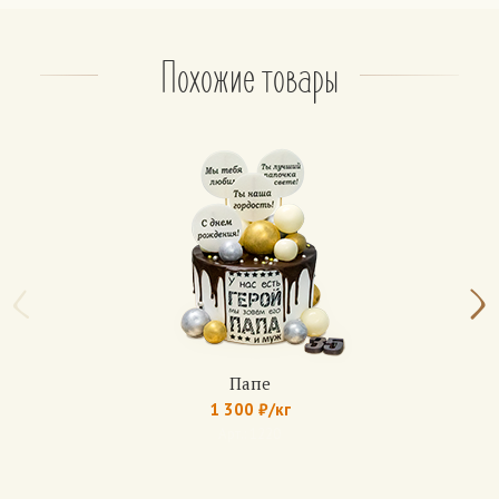
– консервированные фрукты: ананас, персик.
На выбор, не более 2 фруктов.
По желанию: орехи (грецкий орех, арахис, фундук)
Похожие товары
Апельсиновый
Бисквит: чередование белого и шоколадного.
Крем: из взбитых сливок классический или
шоколадный.
Прослойка — апельсиновый джем.
Медовик
Коржи: медово-песочные (6 коржей)
Крем: сметанный, с вареной сгущенкой, с
шоколадным кремом.
По желанию: вишня, банан, клубника.
Папе
1 300 ₽/кг
Домашние торты
Арт.: 1220
Бисквит: белый с изюмом, с маком, с грецким
орехом.