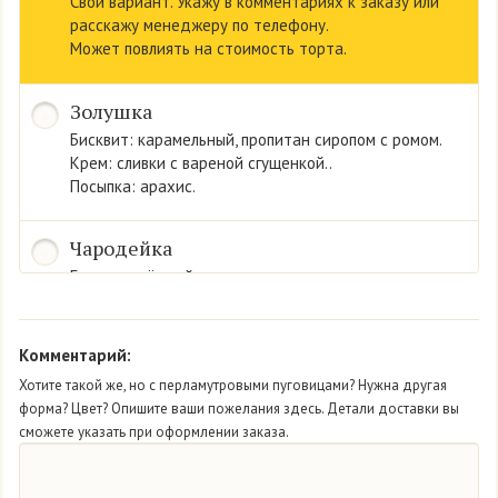
Свой вариант. Укажу в комментариях к заказу или
расскажу менеджеру по телефону.
Может повлиять на стоимость торта.
Золушка
Бисквит: карамельный, пропитан сиропом с ромом.
Крем: сливки с вареной сгущенкой..
Посыпка: арахис.
Чародейка
Бисквит: тёмный.
Крем: сливки со вкусом йогурта.
Конфитюр «черника».
Комментарий:
Мон Амур
Хотите такой же, но с перламутровыми пуговицами? Нужна другая
форма? Цвет? Опишите ваши пожелания здесь. Детали доставки вы
Бисквит: нежный белый.
сможете указать при оформлении заказа.
Крем: из сливок.
Начинка: свежая клубника.