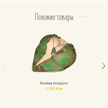
– консервированные фрукты: ананас, персик.
На выбор, не более 2 фруктов.
По желанию: орехи (грецкий орех, арахис, фундук)
Похожие товары
Апельсиновый
Бисквит: чередование белого и шоколадного.
Крем: из взбитых сливок классический или
шоколадный.
Прослойка — апельсиновый джем.
Медовик
Коржи: медово-песочные (6 коржей)
Крем: сметанный, с вареной сгущенкой, с
шоколадным кремом.
По желанию: вишня, банан, клубника.
Боевая подруга
1 700 ₽/кг
Домашние торты
Арт.: 699
Бисквит: белый с изюмом, с маком, с грецким
орехом.