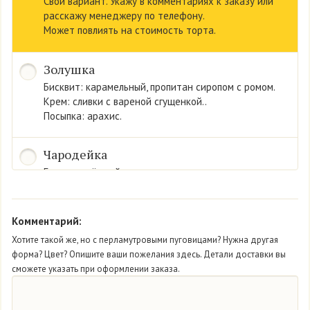
Свой вариант. Укажу в комментариях к заказу или
расскажу менеджеру по телефону.
Может повлиять на стоимость торта.
Золушка
Бисквит: карамельный, пропитан сиропом с ромом.
Крем: сливки с вареной сгущенкой..
Посыпка: арахис.
Чародейка
Бисквит: тёмный.
Крем: сливки со вкусом йогурта.
Конфитюр «черника».
Комментарий:
Мон Амур
Хотите такой же, но с перламутровыми пуговицами? Нужна другая
форма? Цвет? Опишите ваши пожелания здесь. Детали доставки вы
Бисквит: нежный белый.
сможете указать при оформлении заказа.
Крем: из сливок.
Начинка: свежая клубника.