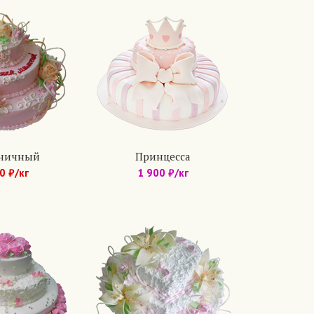
ничный
Принцесса
0 ₽/кг
1 900 ₽/кг
.: 158
Арт.: 800