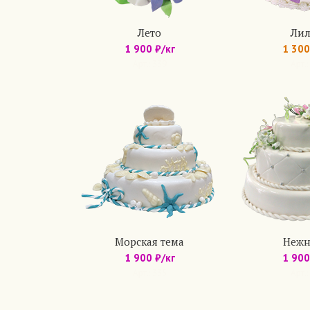
Лето
Ли
1 900 ₽/кг
1 300
Арт.: 339
Арт.:
Морская тема
Нежн
1 900 ₽/кг
1 900
Арт.: 335
Арт.: