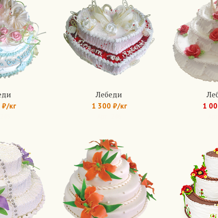
еди
Лебеди
Ле
 ₽/кг
1 300 ₽/кг
1 00
 245
Арт.: 246
Арт