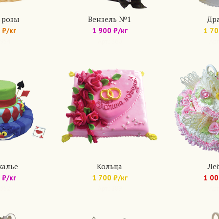
 розы
Вензель №1
Др
 ₽/кг
1 900 ₽/кг
1 70
 954
Арт.: 360
Арт
калье
Кольца
Ле
 ₽/кг
1 700 ₽/кг
1 00
 352
Арт.: 289
Арт