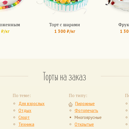
ороженным
Торт с шарами
Фрук
 ₽/кг
1 300 ₽/кг
1 30
 792
Арт.: 898
Арт
Торты на заказ
По теме:
По типу:
П
Для взрослых
Пирожные
Отдых
Фотопечать
Спорт
Многоярусные
Техника
Открытые