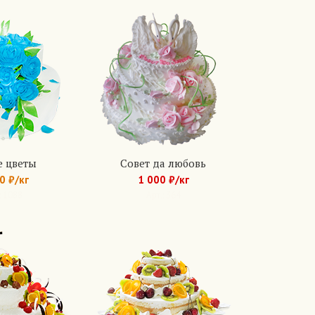
 цветы
Совет да любовь
0 ₽/кг
1 000 ₽/кг
: 1088
Арт.: 364