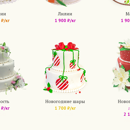
лии
Лилии
М
 ₽/кг
1 900 ₽/кг
1 90
 330
Арт.: 340
Арт.
ость
Новогодние шары
Ново
 ₽/кг
1 700 ₽/кг
1
2 
 343
Арт.: 1128
Арт