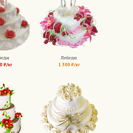
беди
Лебеди
0 ₽/кг
1 300 ₽/кг
.: 285
Арт.: 331