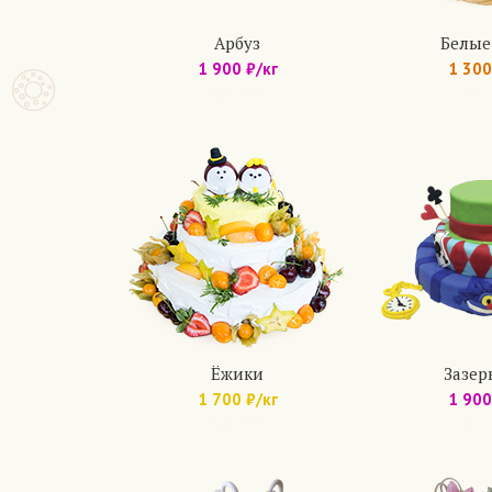
Арбуз
Белые
1 900 ₽/кг
1 300
Арт.: 638
Арт.:
Ёжики
Зазер
1 700 ₽/кг
1 900
Арт.: 955
Арт.: