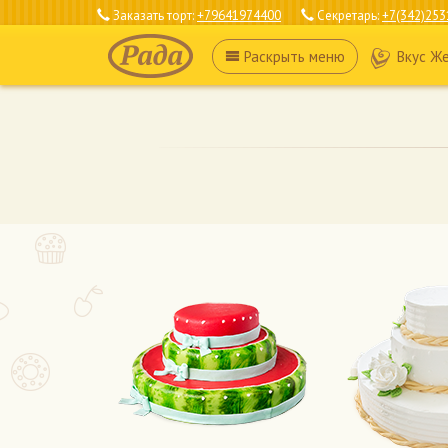
Заказать торт:
+79641974400
Секретарь:
+7(342)253
Раскрыть
меню
Вкус Ж