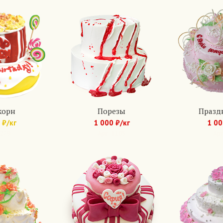
корн
Порезы
Празд
 ₽/кг
1 000 ₽/кг
1 00
 279
Арт.: 1105
Арт