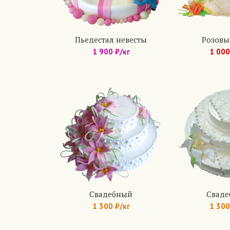
Пьедестал невесты
Розовы
1 900 ₽/кг
1 000
Арт.: 253
Арт.:
Свадебный
Свад
1 300 ₽/кг
1 300
Арт.: 239
Арт.: