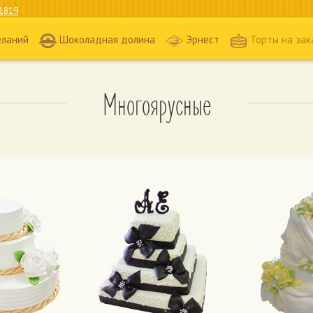
1819
еланий
Шоколадная долина
Эрнест
Торты на зак
Многоярусные