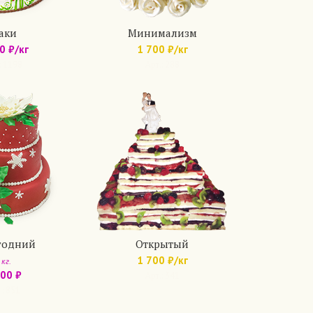
аки
Минимализм
0 ₽/кг
1 700 ₽/кг
: 1198
Арт.: 288
годний
Открытый
1 700 ₽/кг
 кг.
100 ₽
Арт.: 341
.: 851