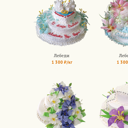
Лебеди
Леб
1 300 ₽/кг
1 300
Арт.: 243
Арт.: