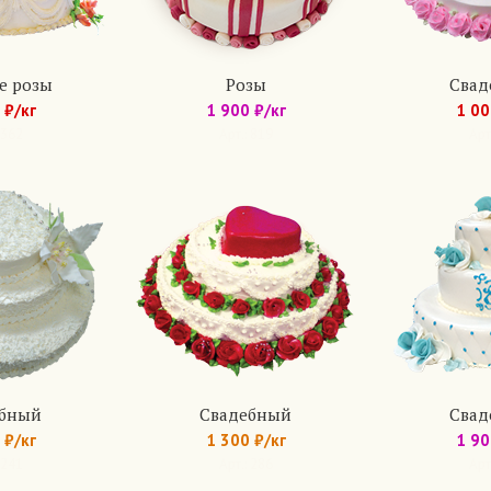
е розы
Розы
Свад
 ₽/кг
1 900 ₽/кг
1 00
 362
Арт.: 819
Арт
ебный
Свадебный
Свад
 ₽/кг
1 300 ₽/кг
1 90
 241
Арт.: 286
Арт