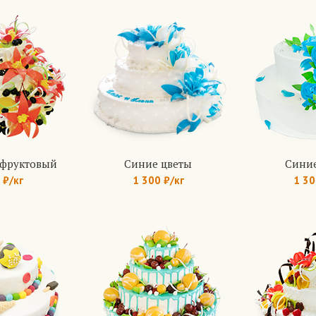
 фруктовый
Синие цветы
Синие
 ₽/кг
1 300 ₽/кг
1 30
 332
Арт.: 781
Арт.