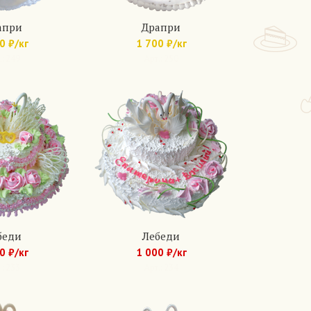
апри
Драпри
0 ₽/кг
1 700 ₽/кг
.: 249
Арт.: 250
беди
Лебеди
0 ₽/кг
1 000 ₽/кг
.: 233
Арт.: 234