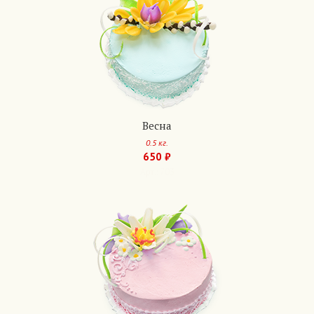
Весна
0.5 кг.
650 ₽
Арт.: 703