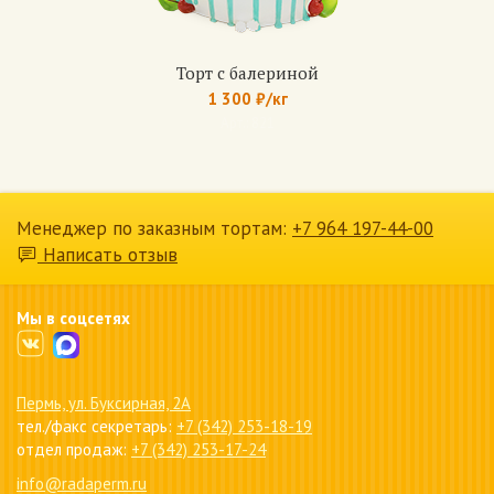
шоколадный.
Прослойка — апельсиновый джем.
Торт с балериной
1 300 ₽/кг
Медовик
Арт.: 821
Коржи: медово-песочные (6 коржей)
Крем: сметанный, с вареной сгущенкой, с
шоколадным кремом.
По желанию: вишня, банан, клубника.
Менеджер по заказным тортам:
+7 964 197-44-00
Написать отзыв
Мы в соцсетях
Пермь, ул. Буксирная, 2А
тел./факс секретарь:
+7 (342) 253-18-19
отдел продаж:
+7 (342) 253-17-24
info@radaperm.ru