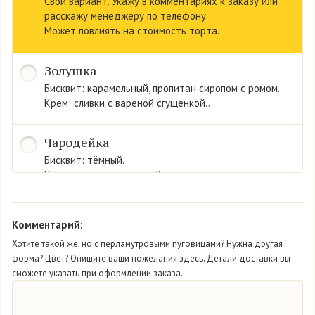
Свой вариант. Укажу в комментариях к заказу или
расскажу менеджеру по телефону.
Может повлиять на стоимость торта.
Золушка
Бисквит: карамельный, пропитан сиропом с ромом.
Крем: сливки с вареной сгущенкой..
Чародейка
Бисквит: тёмный.
Крем: сливки со вкусом йогурта.
Конфитюр «черника».
Комментарий:
Мон Амур
Хотите такой же, но с перламутровыми пуговицами? Нужна другая
Бисквит: нежный белый.
форма? Цвет? Опишите ваши пожелания здесь. Детали доставки вы
Крем: из сливок.
сможете указать при оформлении заказа.
Начинка: свежая клубника.