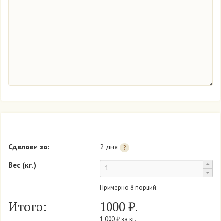
Парма ореховая
Бисквит: песочно-медовые коржи.
Крем: легкий крем со вкусом вареной сгущенки.
Торты суфлейные
Бисквит: белый или шоколадный.
Суфле.
Крем: из вареного сгущеного молока.
Торт «Ностальжи»
Бисквит: белый.
Крем: с вареным сгущенным молоком и взбитыми
сливками.
Сделаем за:
2 дня
?
Джем: из сухофруктов (кураги или чернослива).
Вес (кг.):
Торт шоколадный
Примерно
8
порций.
Бисквит: шоколадный пропитан сиропом с ромом.
Итого:
1000
₽.
Крем: шоколадный на основе масла, либо на основе
сливок.
1 000 ₽ за кг.