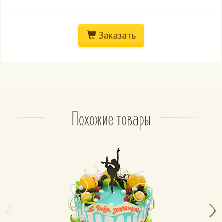
Покрыт шоколадной глазурью.
Медово-песочные торты
Заказать
Бисквит: медовые-песочные коржи.
Крем: сметанный.
Фруктовый торт
Бисквит: чередование белого и шоколадного.
Крем: из взбитых сливок классический или
Похожие товары
шоколадный.
Начинка:
– свежие фрукты: банан, киви;
– свежемороженые фрукты: клубника, вишня;
– консервированные фрукты: ананас, персик.
На выбор, не более 2 фруктов.
Апельсиновый
Бисквит: чередование белого и шоколадного.
Крем: из взбитых сливок классический или