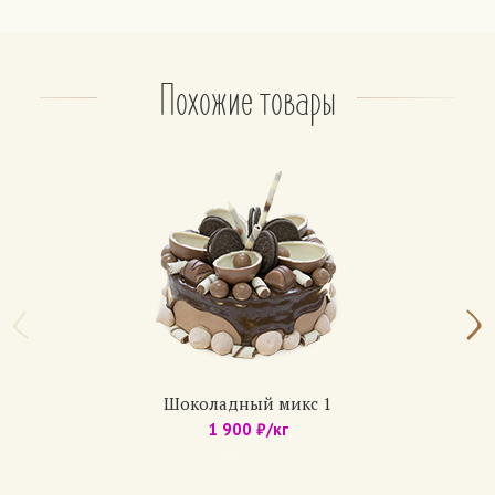
– свежемороженые фрукты: клубника, вишня;
– консервированные фрукты: ананас, персик.
На выбор, не более 2 фруктов.
По желанию: орехи (грецкий орех, арахис, фундук)
Похожие товары
Апельсиновый
Бисквит: чередование белого и шоколадного.
Крем: из взбитых сливок классический или
шоколадный.
Прослойка — апельсиновый джем.
Медовик
Коржи: медово-песочные (6 коржей)
Крем: сметанный, с вареной сгущенкой, с
шоколадным кремом.
По желанию: вишня, банан, клубника.
Шоколадный микс 1
1 900 ₽/кг
Домашние торты
Арт.: 636
Бисквит: белый с изюмом, с маком, с грецким