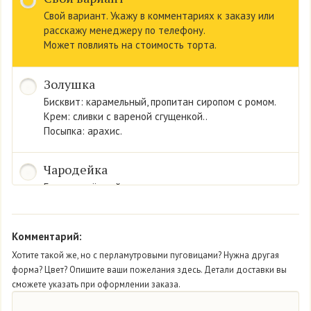
Свой вариант. Укажу в комментариях к заказу или
расскажу менеджеру по телефону.
Может повлиять на стоимость торта.
Золушка
Бисквит: карамельный, пропитан сиропом с ромом.
Крем: сливки с вареной сгущенкой..
Посыпка: арахис.
Чародейка
Бисквит: тёмный.
Крем: сливки со вкусом йогурта.
Конфитюр «черника».
Комментарий:
Мон Амур
Хотите такой же, но с перламутровыми пуговицами? Нужна другая
форма? Цвет? Опишите ваши пожелания здесь. Детали доставки вы
Бисквит: нежный белый.
сможете указать при оформлении заказа.
Крем: из сливок.
Начинка: свежая клубника.